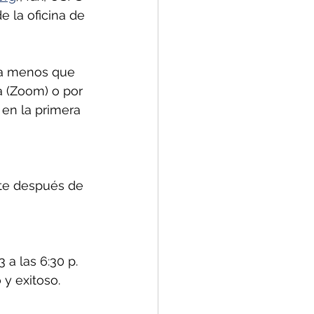
 la oficina de 
 a menos que 
a (Zoom) o por 
en la primera 
nte después de 
a las 6:30 p. 
y exitoso.