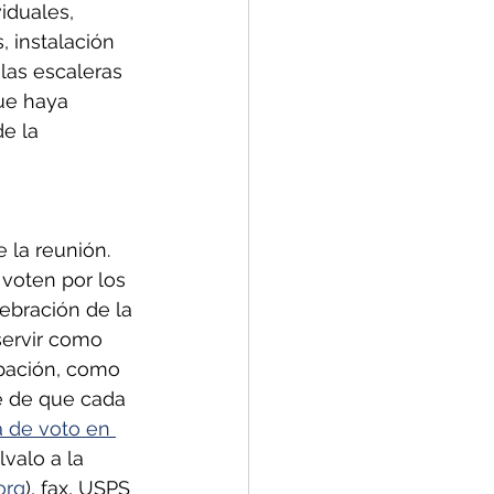
iduales, 
, instalación 
las escaleras 
ue haya 
e la 
 la reunión. 
 voten por los 
ebración de la 
servir como 
ipación, como 
e de que cada 
a de voto en 
valo a la 
org
), fax, USPS 