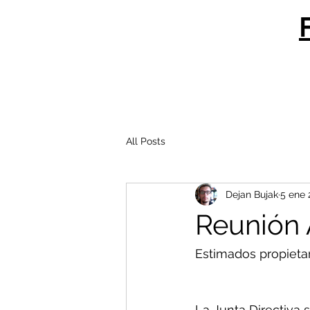
All Posts
Dejan Bujak
5 ene 
Reunión 
Estimados propietar
La Junta Directiva