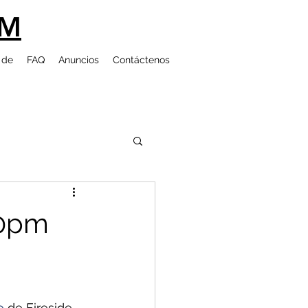
UM
 de
FAQ
Anuncios
Contáctenos
30pm
o
 de Fireside 