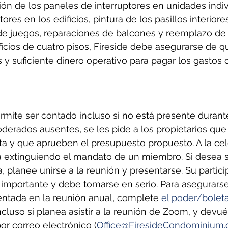
ción de los paneles de interruptores en unidades indiv
ores en los edificios, pintura de los pasillos interiores
e juegos, reparaciones de balcones y reemplazo de 
ficios de cuatro pisos, Fireside debe asegurarse de q
y suficiente dinero operativo para pagar los gastos d
mite ser contado incluso si no está presente durante
oderados ausentes, se les pide a los propietarios que
a y que aprueben el presupuesto propuesto. A la cel
á extinguiendo el mandato de un miembro. Si desea 
, planee unirse a la reunión y presentarse. Su partic
 importante y debe tomarse en serio. Para asegurars
entada en la reunión anual, complete 
el poder/bolet
ncluso si planea asistir a la reunión de Zoom, y devuél
 por correo electrónico (
Office@FiresideCondominium.