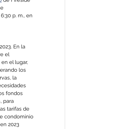
de 
:30 p. m., en 
023. En la 
e el 
en el lugar, 
erando los 
vas, la 
necesidades 
os fondos 
, para 
s tarifas de 
de condominio 
 en 2023 